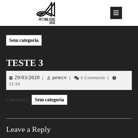
Skip
to
Op
content
But
Sem categoria
TESTE 3
29/03/2020
petecv
29/03/2020
petecv
|
|
0 Comments
|
21:54
Categories:
Sem categoria
Leave a Reply