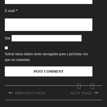
E-mail
*
Site
Salvar meus dados neste navegador para a próxima vez
que eu comentar.
Navegação
de
PREVIOUS PAGE
NEXT PAGE
Post
Previous
Next
post:
post: