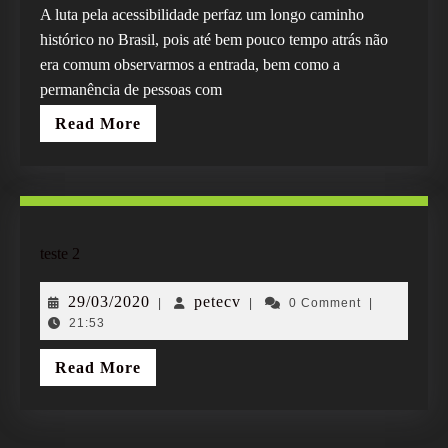
A luta pela acessibilidade perfaz um longo caminho
histórico no Brasil, pois até bem pouco tempo atrás não
era comum observarmos a entrada, bem como a
permanência de pessoas com
Read
Read More
More
teste
teste 2
2
29/03/2020
petecv
29/03/2020
petecv
|
|
0 Comment
|
21:53
Read
Read More
More